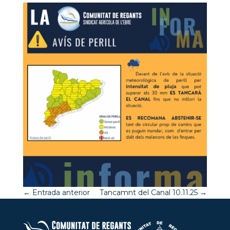
←
Entrada anterior
Tancamnt del Canal 10.11.25
→