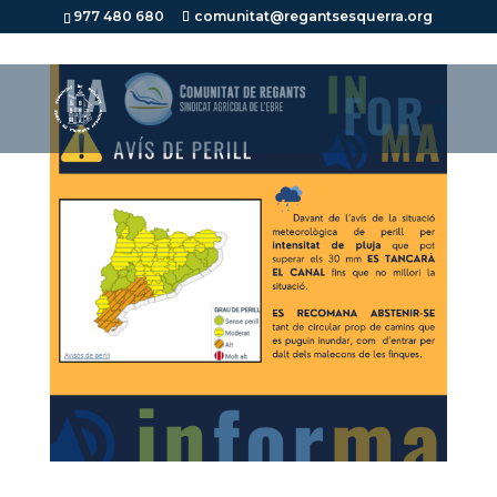
977 480 680
comunitat@regantsesquerra.org