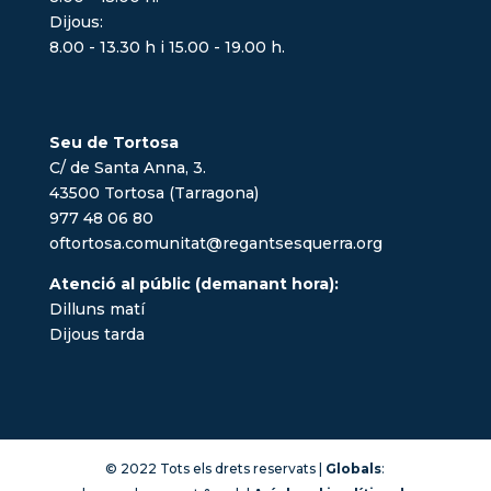
Dijous:
8.00 - 13.30 h i 15.00 - 19.00 h.
Seu de Tortosa
C/ de Santa Anna, 3.
43500 Tortosa (Tarragona)
977 48 06 80
oftortosa.comunitat@regantsesquerra.org
Atenció al públic (demanant hora):
Dilluns matí
Dijous tarda
© 2022 Tots els drets reservats |
Globals
: