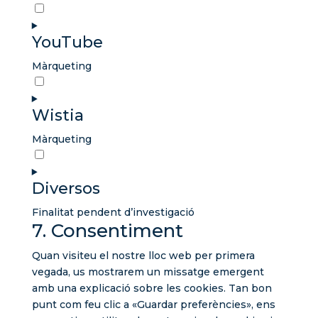
Consent
to
YouTube
service
google-
Màrqueting
maps
Consent
to
Wistia
service
youtube
Màrqueting
Consent
to
Diversos
service
wistia
Finalitat pendent d’investigació
7. Consentiment
Consent
to
Quan visiteu el nostre lloc web per primera
service
vegada, us mostrarem un missatge emergent
diversos
amb una explicació sobre les cookies. Tan bon
punt com feu clic a «Guardar preferències», ens