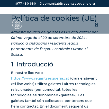
977 480 680
comunitat@regantsesquerra.org
Política de cookies (UE)
Aquesta política de galetes es va actualitzar per
última vegada el 20 de setembre de 2024 i
s’aplica a ciutadans i residents legals
permanents de l’Espai Econòmic Europeu i
Suïssa.
1. Introducció
El nostre lloc web,
https://www.regantsesquerra.cat
(d’ara endavant
«el lloc web») utilitza galetes i altres tecnologies
relacionades (per comoditat, totes les
tecnologies es denominen «galetes»). Les
galetes també són col·locades per tercers que
hem contractat. En el document següent us