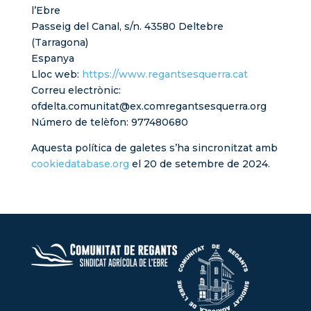
l’Ebre
Passeig del Canal, s/n. 43580 Deltebre
(Tarragona)
Espanya
Lloc web:
https://www.regantsesquerra.cat
Correu electrònic:
ofdelta.comunitat@
ex.com
regantsesquerra.org
Número de telèfon: 977480680
Aquesta política de galetes s’ha sincronitzat amb
cookiedatabase.org
el 20 de setembre de 2024.