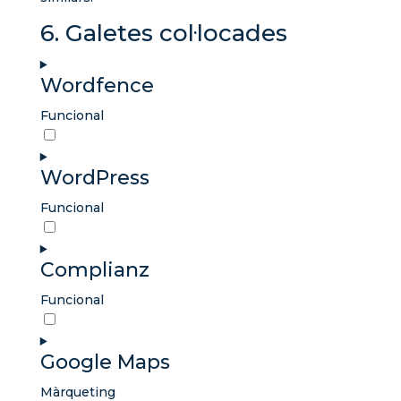
6. Galetes col·locades
Wordfence
Funcional
Consent
to
WordPress
service
wordfence
Funcional
Consent
to
Complianz
service
wordpress
Funcional
Consent
to
Google Maps
service
complianz
Màrqueting