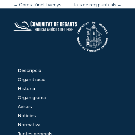
←
Obres Túnel Tivenys
Talls de reg puntuals
→
Descripció
Organització
Història
Organigrama
Avisos
Notícies
Normativa
Juntes generals