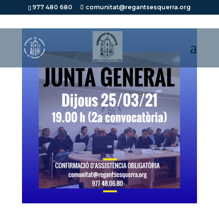
977 480 680
comunitat@regantsesquerra.org