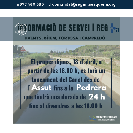
977 480 680
comunitat@regantsesquerra.org