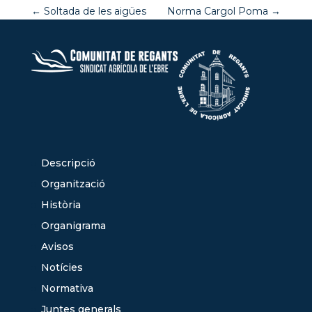
←
Soltada de les aigües
Norma Cargol Poma
→
Descripció
Organització
Història
Organigrama
Avisos
Notícies
Normativa
Juntes generals