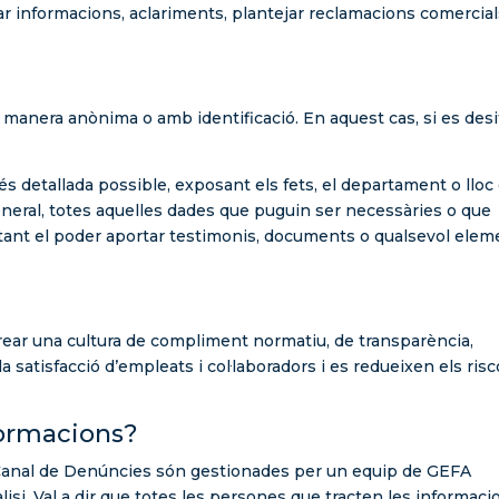
r informacions, aclariments, plantejar reclamacions comercial
 manera anònima o amb identificació. En aquest cas, si es desit
és detallada possible, exposant els fets, el departament o lloc
eneral, totes aquelles dades que puguin ser necessàries o que
ortant el poder aportar testimonis, documents o qualsevol elem
rear una cultura de compliment normatiu, de transparència,
la satisfacció d’empleats i col·laboradors i es redueixen els ris
formacions?
 Canal de Denúncies són gestionades per un equip de GEFA
àlisi. Val a dir que totes les persones que tracten les informaci