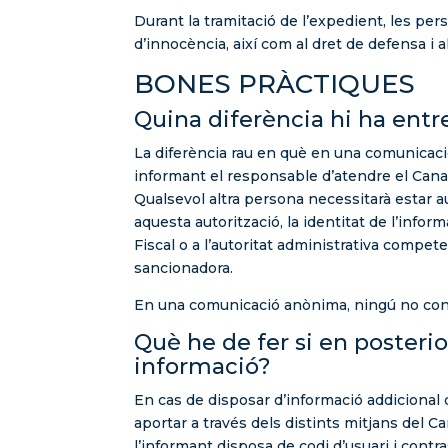
Durant la tramitació de l’expedient, les pe
d’innocència, així com al dret de defensa i a
BONES PRÀCTIQUES
Quina diferència hi ha entr
La diferència rau en què en una comunicaci
informant el responsable d’atendre el Canal
Qualsevol altra persona necessitarà estar a
aquesta autorització, la identitat de l’infor
Fiscal o a l’autoritat administrativa compete
sancionadora.
En una comunicació anònima, ningú no conei
Què he de fer si en posteri
informació?
En cas de disposar d’informació addicional 
aportar a través dels distints mitjans del Ca
l’informant disposa de codi d’usuari i contr