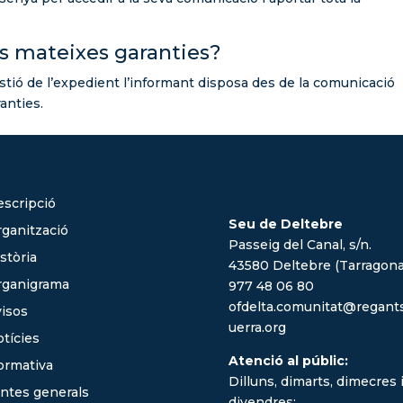
es mateixes garanties?
estió de l’expedient l’informant disposa des de la comunicació
ranties.
scripció
Seu de Deltebre
ganització
Passeig del Canal, s/n.
stòria
43580 Deltebre (Tarragona
rganigrama
977 48 06 80
ofdelta.comunitat@regant
isos
uerra.org
tícies
Atenció al públic:
ormativa
Dilluns, dimarts, dimecres 
ntes generals
divendres: