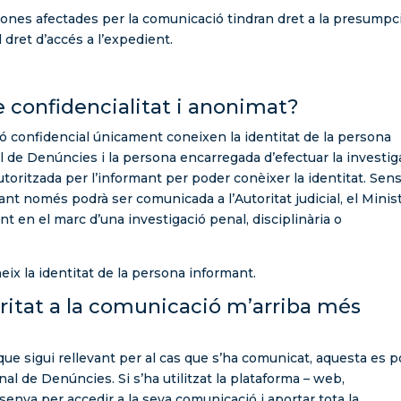
rsones afectades per la comunicació tindran dret a la presumpc
l dret d’accés a l’expedient.
e confidencialitat i anonimat?
ó confidencial únicament coneixen la identitat de la persona
 de Denúncies i la persona encarregada d’efectuar la investig
utoritzada per l’informant per poder conèixer la identitat. Sen
mant només podrà ser comunicada a l’Autoritat judicial, el Minis
nt en el marc d’una investigació penal, disciplinària o
x la identitat de la persona informant.
oritat a la comunicació m’arriba més
que sigui rellevant per al cas que s’ha comunicat, aquesta es p
nal de Denúncies. Si s’ha utilitzat la plataforma – web,
asenya per accedir a la seva comunicació i aportar tota la