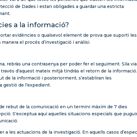
ecció de Dades i estan obligades a guardar una estricta
rmant.
cies a la informació?
aportar evidències o qualsevol element de prova que suporti les
 manera el procés d’investigació i anàlisi.
rma, rebràs una contrasenya per poder fer el seguiment. Sila via
 través d’aquest mateix mitjà tindràs el retorn de la informació
t de la informació i posteriorment, s’establiran les
 gestió de l’expedient.
t de rebut de la comunicació en un termini màxim de 7 dies
cepció. S’exceptua aquí aquelles situacions especials que pugui
unicació.
a les actuacions de la investigació. En aquells casos d’espec