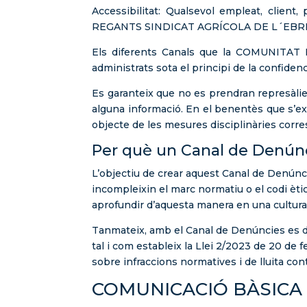
Accessibilitat: Qualsevol empleat, clien
REGANTS SINDICAT AGRÍCOLA DE L´EBRE po
Els diferents Canals que la COMUNITA
administrats sota el principi de la confiden
Es garanteix que no es prendran represàlies
alguna informació. En el benentès que s’ex
objecte de les mesures disciplinàries corr
Per què un Canal de Denún
L’objectiu de crear aquest Canal de Denúnc
incompleixin el marc normatiu o el codi èti
aprofundir d’aquesta manera en una cultura
Tanmateix, amb el Canal de Denúncies es d
tal i com estableix la Llei 2/2023 de 20 de
sobre infraccions normatives i de lluita cont
COMUNICACIÓ BÀSICA