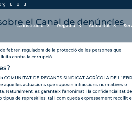
org
sobre el Canal de denúncies
La institució
Regadiu
Actualitat
Ser
 de febrer, reguladora de la protecció de les persones que
luita contra la corrupció.
es?
 que la COMUNITAT DE REGANTS SINDICAT AGRÍCOLA DE L´EB
re aquelles actuacions que suposin infraccions normatives o
 Naturalment, es garanteix l’anonimat i la confidencialitat d
p tipus de represàlies, tal i com queda expressament recollit e