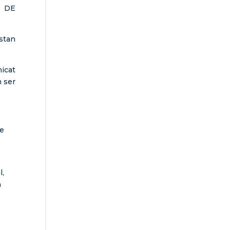
T DE
stan
nicat
n ser
ue
l,
n