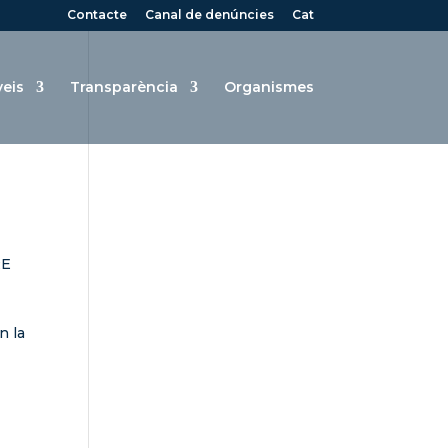
Contacte
Canal de denúncies
Cat
veis
Transparència
Organismes
RE
e
n la