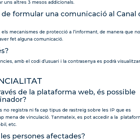
r uns altres 3 mesos addicionals.
et de formular una comunicació al Canal
leix els mecanismes de protecció a l’informant, de manera que n
haver fet alguna comunicació.
és?
cies, amb el codi d’usuari i la contrasenya es podrà visualitzar
NCIALITAT
ravés de la plataforma web, és possible
dinador?
no registra ni fa cap tipus de rastreig sobre les IP que es
p mena de vinculació. Tanmateix, es pot accedir a la platafor
il, etc.
 les persones afectades?