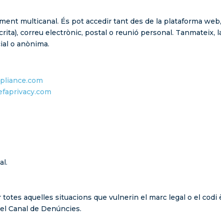
ment multicanal. És pot accedir tant des de la plataforma web
rita), correu electrònic, postal o reunió personal. Tanmateix, l
cial o anònima.
pliance.com
faprivacy.com
al.
otes aquelles situacions que vulnerin el marc legal o el codi 
 del Canal de Denúncies.