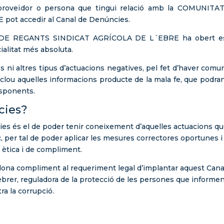
t, proveïdor o persona que tingui relació amb la COMUNITA
t accedir al Canal de Denúncies.
T DE REGANTS SINDICAT AGRÍCOLA DE L´EBRE ha obert e
cialitat més absoluta.
 ni altres tipus d’actuacions negatives, pel fet d’haver comu
clou aquelles informacions producte de la mala fe, que podra
esponents.
cies?
ies és el de poder tenir coneixement d’aquelles actuacions q
c, per tal de poder aplicar les mesures correctores oportunes i
 ètica i de compliment.
ona compliment al requeriment legal d’implantar aquest Cana
 febrer, reguladora de la protecció de les persones que informe
ra la corrupció.