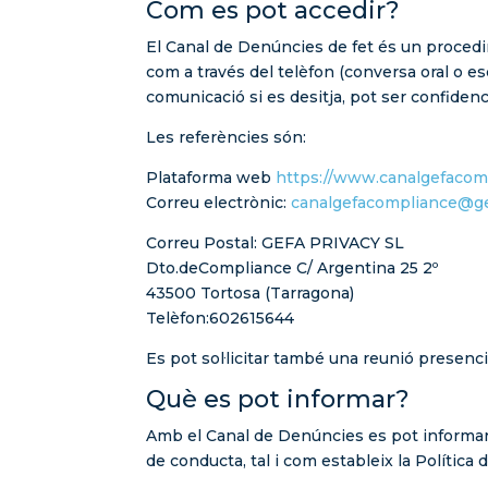
Com es pot accedir?
El Canal de Denúncies de fet és un procedi
com a través del telèfon (conversa oral o esc
comunicació si es desitja, pot ser confiden
Les referències són:
Plataforma web
https://www.canalgefacom
Correu electrònic:
canalgefacompliance@ge
Correu Postal: GEFA PRIVACY SL
Dto.deCompliance C/ Argentina 25 2º
43500 Tortosa (Tarragona)
Telèfon:602615644
Es pot sol·licitar també una reunió presenci
Què es pot informar?
Amb el Canal de Denúncies es pot informar t
de conducta, tal i com estableix la Política