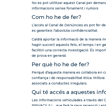
No es pot utilitzar aquest Canal per demana
informacions sense fonament i rumors
Com ho he de fer?
L’accés al Canal de Denúncies es pot fer de
es garanteix l’absoluta confidencialitat.
Caldrà aportar la informació de la manera m
hagin succeït aquests fets, el temps i en g
facilitin una correcta investigació. És imp
de prova en general.
Per què ho he de fer?
Perquè d’aquesta manera es col·labora en c
confiança i de responsabilitat ètica. Millora 
associats a conductes irregulars.
Qui té accés a aquestes in
Les informacions vehiculades a través del
PRIVACY, S.L., que farà la seva recepció i an