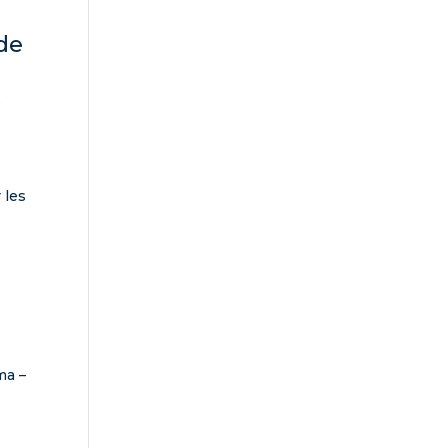
 de
o
 les
ma –