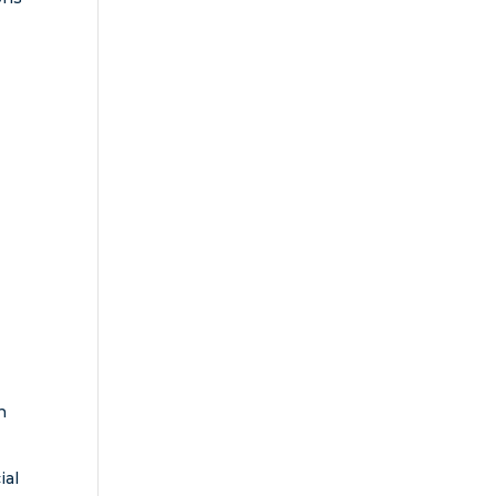
.
n
ial