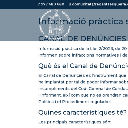
977 480 680
comunitat@regantsesquerra.
Informació pràctica 
CANAL DE DENÚNCIES
Informació pràctica de la Llei 2/2023, de 20
informen sobre infraccions normatives i de l
Què és el Canal de Denúnci
El Canal de Denúncies és l’instrument
ha implantat per tal de poder informar sob
incompliments del Codi General de Conducta.
l’informant, així com que no es prendran ca
Política i el Procediment regulador.
Quines característiques té?
Les principals característiques són: