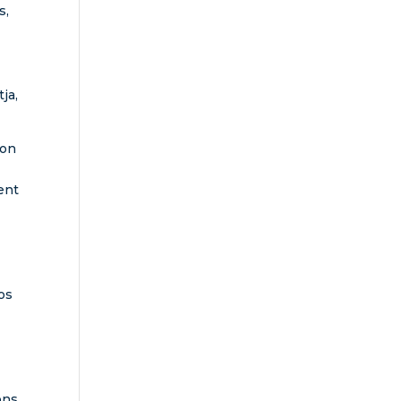
s,
ja,
 on
ent
cos
ons