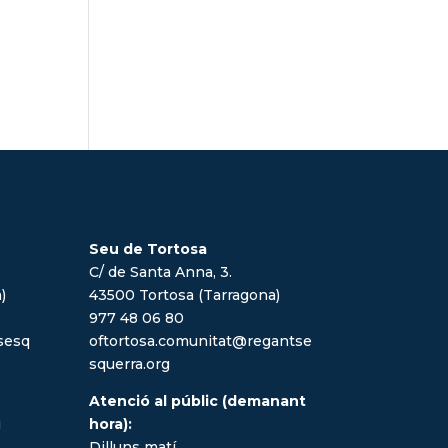
Seu de Tortosa
C/ de Santa Anna, 3.
)
43500 Tortosa (Tarragona)
977 48 06 80
sesq
oftortosa.comunitat@regantse
squerra.org
Atenció al públic (demanant
i
hora):
Dilluns matí