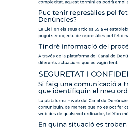
complexitat, aquest termini es podrà amplia
Puc tenir represàlies pel f
Denúncies?
La Llei, en els seus articles 35 a 41 estab
pugui ser objecte de represàlies pel fet d’
Tindré informació del proc
A través de la plataforma del Canal de Denún
diferents actuacions que es vagin fent.
SEGURETAT I CONFIDE
Si faig una comunicació a t
que identifiquin el meu or
La plataforma – web del Canal de Denúncies 
comuniquin, de manera que no es pot fer ca
web des de qualsevol ordinador, telèfon mòb
En quina situació es troben