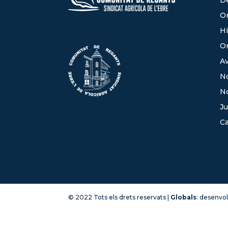
Or
Hi
O
Av
No
N
Ju
Ca
© 2022 Tots els drets reservats |
Globals
: desenvo