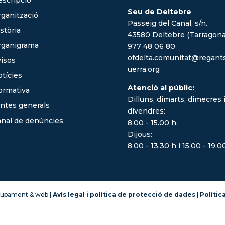
Seu de Deltebre
ganització
Passeig del Canal, s/n.
stòria
43580 Deltebre (Tarragona
rganigrama
977 48 06 80
ofdelta.comunitat@regant
isos
uerra.org
tícies
Atenció al públic:
ormativa
Dilluns, dimarts, dimecres 
ntes generals
divendres:
nal de denúncies
8.00 - 15.00 h.
Dijous:
8.00 - 13.30 h i 15.00 - 19.0
lupament & web |
Avís legal i política de protecció de dades
|
Polític