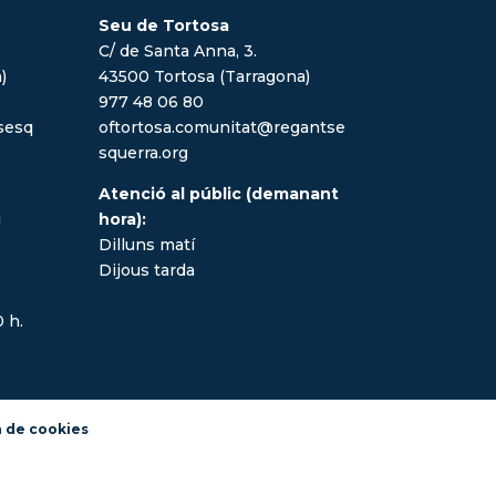
Seu de Tortosa
C/ de Santa Anna, 3.
)
43500 Tortosa (Tarragona)
977 48 06 80
sesq
oftortosa.comunitat@regantse
squerra.org
Atenció al públic (demanant
i
hora):
Dilluns matí
Dijous tarda
0 h.
a de cookies