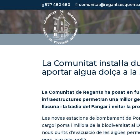
977 480 680
comunitat@regantsesquerra.
La Comunitat instal·la 
aportar aigua dolça a la
La Comunitat de Regants ha posat en fun
infraestructures permetran una millor gest
llacuna i la badia del Fangar i evitar la 
Les noves estacions de bombament de Ponts 
cargol poma i millora de la biodiversitat al 
nous punts d’evacuació de les aigües permetr
però, van més enllà.