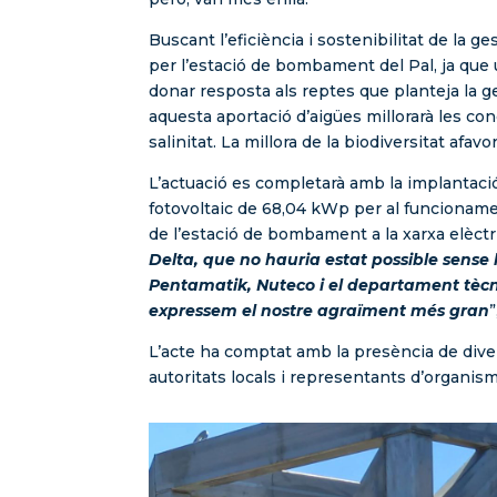
Buscant l’eficiència i sostenibilitat de la
per l’estació de bombament del Pal, ja que u
donar resposta als reptes que planteja la ge
aquesta aportació d’aigües millorarà les cond
salinitat. La millora de la biodiversitat afa
L’actuació es completarà amb la implantació
fotovoltaic de 68,04 kWp per al funcionamen
de l’estació de bombament a la xarxa elèctri
Delta, que no hauria estat possible sense 
Pentamatik, Nuteco i el departament tècnic,
expressem el nostre agraïment més gran
L’acte ha comptat amb la presència de dive
autoritats locals i representants d’organism