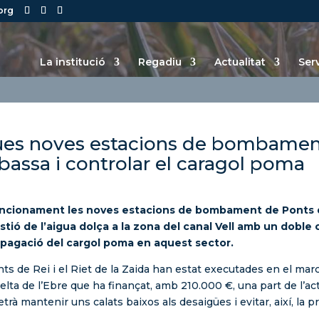
org
La institució
Regadiu
Actualitat
Ser
dues noves estacions de bombament 
 bassa i controlar el caragol poma
cionament les noves estacions de bombament de Ponts de R
ió de l’aigua dolça a la zona del canal Vell amb un doble obj
propagació del cargol poma en aquest sector.
de Rei i el Riet de la Zaida han estat executades en el marc d
Delta de l’Ebre que ha finançat, amb 210.000 €, una part de l’act
à mantenir uns calats baixos als desaigües i evitar, així, la p