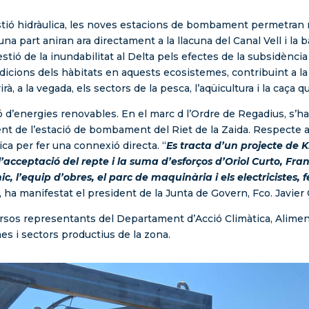
 gestió hidràulica, les noves estacions de bombament permetran
na part aniran ara directament a la llacuna del Canal Vell i la
stió de la inundabilitat al Delta pels efectes de la subsidència 
icions dels hàbitats en aquests ecosistemes, contribuint a la re
vorirà, a la vegada, els sectors de la pesca, l’aqüicultura i la 
 d’energies renovables. En el marc d l’Ordre de Regadius, s’h
t de l’estació de bombament del Riet de la Zaida. Respecte a P
ca per fer una connexió directa. “
Es tracta d’un projecte de K
l’acceptació del repte i la suma d’esforços d’Oriol Curto, Fra
 l’equip d’obres, el parc de maquinària i els electricistes, f
”, ha manifestat el president de la Junta de Govern, Fco. Javier
rsos representants del Departament d’Acció Climàtica, Aliment
es i sectors productius de la zona.