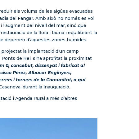
 reduir els volums de les aigües evacuades
 badia del Fangar. Amb això no només es vol
i l’augment del nivell del mar, sinó que
stauració de la flora i fauna i equilibrant la
caça que depenen d’aquestes zones humides.
a projectat la implantació d’un camp
onts de Rei, s’ha aprofitat la proximitat
m 0, concebut, dissenyat i fabricat al
ncisco Pérez, Albacar Enginyers,
errers i torners de la Comunitat, a qui
 Casanova, durant la inauguració.
ació i Agenda Rural a més d’altres