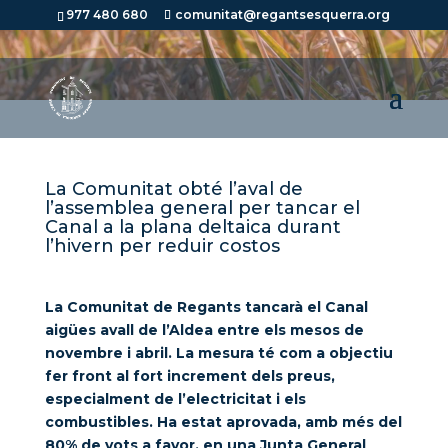
977 480 680
comunitat@regantsesquerra.org
La Comunitat obté l’aval de
l’assemblea general per tancar el
Canal a la plana deltaica durant
l’hivern per reduir costos
La Comunitat de Regants tancarà el Canal
aigües avall de l’Aldea entre els mesos de
novembre i abril. La mesura té com a objectiu
fer front al fort increment dels preus,
especialment de l’electricitat i els
combustibles. Ha estat aprovada, amb més del
80% de vots a favor, en una Junta General