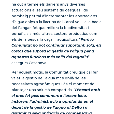
ha dut a terme els darrers anys diverses
actuacions al seu sistema de desguàs i de
bombeig per tal d’incrementar les aportacions
d’aigua dolça a la llacuna del Canal Vell i a la badia
del Fangar, fet que millora la biodiversitat i
beneficia a més, altres sectors productius com
els de la pesca, la caça i l’aqüicultura. “
Però la
Comunitat no pot continuar suportant, sola, els
costos que suposa la gestió de l’aigua per a
aquestes funcions més enllà del regadiu
”,
assegura Casanova.
Per aquest motiu, la Comunitat creu que cal fer
valer la gestió de l’aigua més enllà de les
necessitats agronòmiques i és el moment de
plantejar una solució compartida. “
D’acord amb
el prec fet pels comuners a l’assemblea,
instarem l’administració a aprofundir en el
debat de la gestió de l’aigua al Delta i a
assumir la seva obligació de compensar la